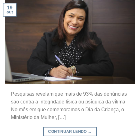
19
out
Pesquisas revelam que mais de 93% das denúncias
são contra a integridade física ou psíquica da vítima
No mês em que comemoramos o Dia da Criança, o
Ministério da Mulher, […]
CONTINUAR LENDO
→