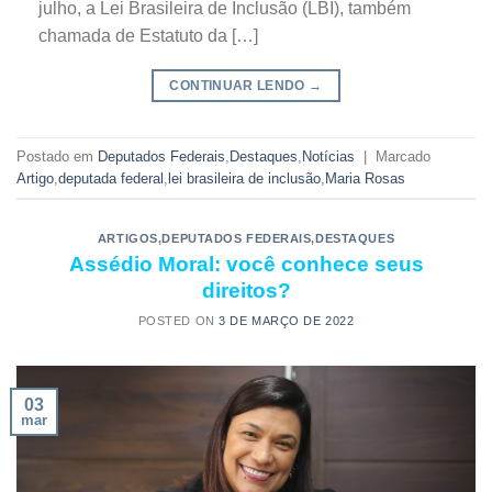
julho, a Lei Brasileira de Inclusão (LBI), também
chamada de Estatuto da […]
CONTINUAR LENDO
→
Postado em
Deputados Federais
,
Destaques
,
Notícias
|
Marcado
Artigo
,
deputada federal
,
lei brasileira de inclusão
,
Maria Rosas
ARTIGOS
,
DEPUTADOS FEDERAIS
,
DESTAQUES
Assédio Moral: você conhece seus
direitos?
POSTED ON
3 DE MARÇO DE 2022
03
mar