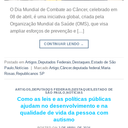
O Dia Mundial de Combate ao Câncer, celebrado em
08 de abril, é uma iniciativa global, criada pela
Organização Mundial da Saúde (OMS), que visa
ampliar esforços de prevenção e […]
CONTINUAR LENDO
→
Postado em
Artigos
,
Deputados Federais
,
Destaques
,
Estado de São
Paulo
,
Notícias
|
Marcado
Artigo
,
Câncer
,
deputada federal
,
Maria
Rosas
,
Republicanos SP
ARTIGOS
,
DEPUTADOS FEDERAIS
,
DESTAQUES
,
ESTADO DE
SÃO PAULO
,
NOTÍCIAS
Como as leis e as políticas públicas
ajudam no desenvolvimento e na
qualidade de vida da pessoa com
autismo
POSTED ON
2 DE ABRIL DE 2024