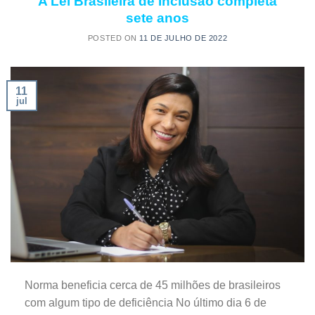
A Lei Brasileira de Inclusão completa
sete anos
POSTED ON
11 DE JULHO DE 2022
11
jul
Norma beneficia cerca de 45 milhões de brasileiros
com algum tipo de deficiência No último dia 6 de