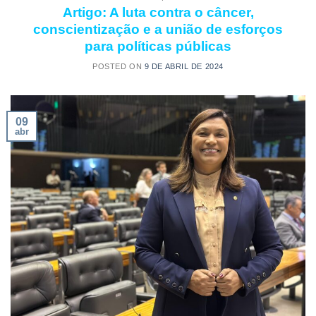
Artigo: A luta contra o câncer,
conscientização e a união de esforços
para políticas públicas
POSTED ON
9 DE ABRIL DE 2024
09
abr