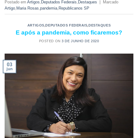
Postado em
Artigos
,
Deputados Federais
,
Destaques
|
Marcado
Artigo
,
Maria Rosas
,
pandemia
,
Republicanos SP
ARTIGOS
,
DEPUTADOS FEDERAIS
,
DESTAQUES
E após a pandemia, como ficaremos?
POSTED ON
3 DE JUNHO DE 2020
03
jun