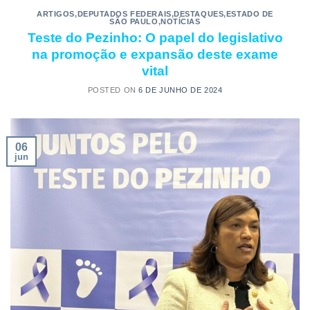
ARTIGOS
,
DEPUTADOS FEDERAIS
,
DESTAQUES
,
ESTADO DE
SÃO PAULO
,
NOTÍCIAS
Teste do Pezinho: O papel do legislativo
na promoção e expansão deste exame
vital
POSTED ON
6 DE JUNHO DE 2024
06
jun