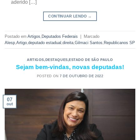
aderido […]
CONTINUAR LENDO
→
Postado em
Artigos
,
Deputados Federais
|
Marcado
Alesp
,
Artigo
,
deputado estadual
,
direita
,
Gilmaci Santos
,
Republicanos SP
ARTIGOS
,
DESTAQUES
,
ESTADO DE SÃO PAULO
Sejam bem-vindas, novas deputadas!
POSTED ON
7 DE OUTUBRO DE 2022
07
out