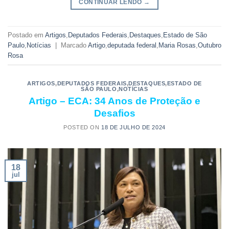
CONTINUAR LENDO
→
Postado em
Artigos
,
Deputados Federais
,
Destaques
,
Estado de São
Paulo
,
Notícias
|
Marcado
Artigo
,
deputada federal
,
Maria Rosas
,
Outubro
Rosa
ARTIGOS
,
DEPUTADOS FEDERAIS
,
DESTAQUES
,
ESTADO DE
SÃO PAULO
,
NOTÍCIAS
Artigo – ECA: 34 Anos de Proteção e
Desafios
POSTED ON
18 DE JULHO DE 2024
18
jul