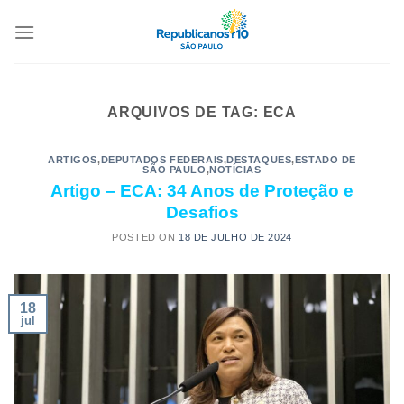
ARQUIVOS DE TAG:
ECA
ARTIGOS
,
DEPUTADOS FEDERAIS
,
DESTAQUES
,
ESTADO DE
SÃO PAULO
,
NOTÍCIAS
Artigo – ECA: 34 Anos de Proteção e
Desafios
POSTED ON
18 DE JULHO DE 2024
18
jul