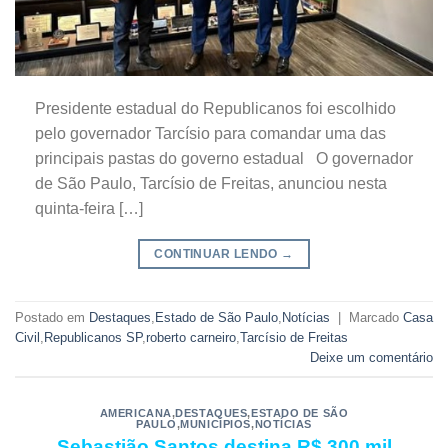
Presidente estadual do Republicanos foi escolhido
pelo governador Tarcísio para comandar uma das
principais pastas do governo estadual O governador
de São Paulo, Tarcísio de Freitas, anunciou nesta
quinta-feira […]
CONTINUAR LENDO
→
Postado em
Destaques
,
Estado de São Paulo
,
Notícias
|
Marcado
Casa
Civil
,
Republicanos SP
,
roberto carneiro
,
Tarcísio de Freitas
Deixe um comentário
AMERICANA
,
DESTAQUES
,
ESTADO DE SÃO
PAULO
,
MUNICÍPIOS
,
NOTÍCIAS
Sebastião Santos destina R$ 300 mil