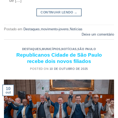
de […]
CONTINUAR LENDO
→
Postado em
Destaques
,
movimento-jovens
,
Notícias
Deixe um comentário
DESTAQUES
,
MUNICÍPIOS
,
NOTÍCIAS
,
SÃO PAULO
Republicanos Cidade de São Paulo
recebe dois novos filiados
POSTED ON
10 DE OUTUBRO DE 2025
10
out