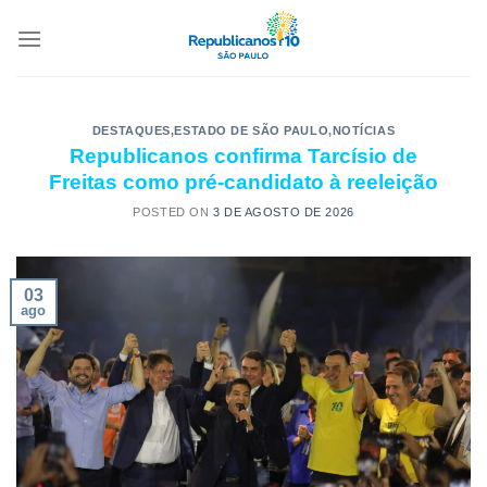
DESTAQUES
,
ESTADO DE SÃO PAULO
,
NOTÍCIAS
Republicanos confirma Tarcísio de
Freitas como pré-candidato à reeleição
POSTED ON
3 DE AGOSTO DE 2026
03
ago