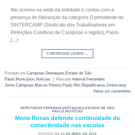
Ato ocorreu na sede da entidade e contou com a
presença de lideranças da categoria O presidente do
SINTERCAMP (Sindicato dos Trabalhadores em
Refeições Coletivas de Campinas e região), Paulo
[…]
CONTINUAR LENDO
→
Postado em
Campinas
,
Destaques
,
Estado de São
Paulo
,
Municípios
,
Notícias
|
Marcado
Aderval Fernandes
Júnior
,
Campinas
,
Marcos Pereira
,
Paulo Ritz
,
Republicanos
,
Sintercamp
Deixe um comentário
DEPUTADOS FEDERAIS
,
DESTAQUES
,
ESTADO DE SÃO
PAULO
,
NOTÍCIAS
Maria Rosas defende continuidade da
conectividade nas escolas
POSTED ON
13 DE ABRIL DE 2026