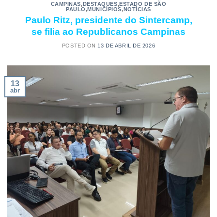
CAMPINAS
,
DESTAQUES
,
ESTADO DE SÃO
PAULO
,
MUNICÍPIOS
,
NOTÍCIAS
Paulo Ritz, presidente do Sintercamp,
se filia ao Republicanos Campinas
POSTED ON
13 DE ABRIL DE 2026
13
abr