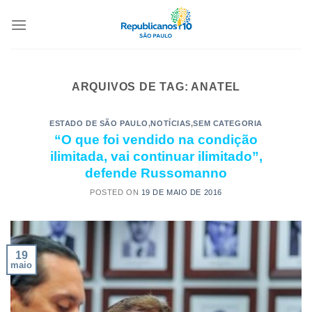
ARQUIVOS DE TAG:
ANATEL
ESTADO DE SÃO PAULO
,
NOTÍCIAS
,
SEM CATEGORIA
“O que foi vendido na condição
ilimitada, vai continuar ilimitado”,
defende Russomanno
POSTED ON
19 DE MAIO DE 2016
19
maio