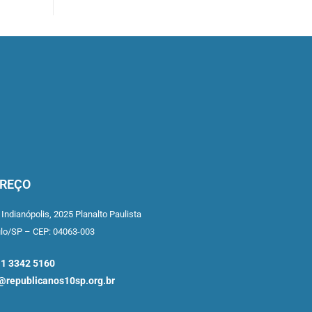
REÇO
 Indianópolis,
2025 Planalto Paulista
ulo/SP –
CEP: 04063-003
11 3342 5160
republicanos10sp.org.br