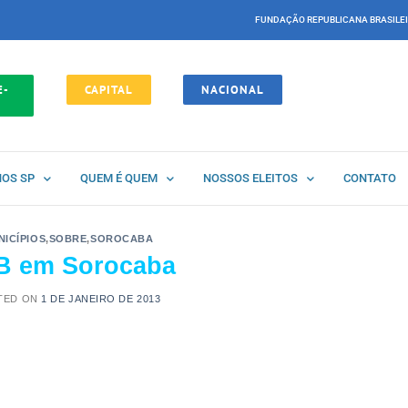
FUNDAÇÃO REPUBLICANA BRASILE
E-
CAPITAL
NACIONAL
NOS SP
QUEM É QUEM
NOSSOS ELEITOS
CONTATO
NICÍPIOS
,
SOBRE
,
SOROCABA
B em Sorocaba
TED ON
1 DE JANEIRO DE 2013