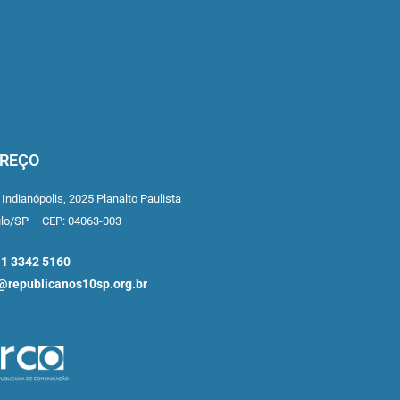
REÇO
 Indianópolis,
2025 Planalto Paulista
ulo/SP –
CEP: 04063-003
11 3342 5160
republicanos10sp.org.br