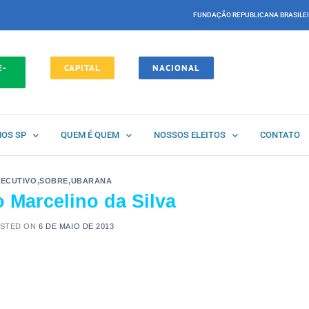
FUNDAÇÃO REPUBLICANA BRASILE
E-
CAPITAL
NACIONAL
NOS SP
QUEM É QUEM
NOSSOS ELEITOS
CONTATO
XECUTIVO
,
SOBRE
,
UBARANA
o Marcelino da Silva
STED ON
6 DE MAIO DE 2013