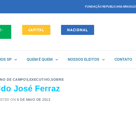
FUNDAÇÃO REPUBLICANA BRASILE
E-
CAPITAL
NACIONAL
NOS SP
QUEM É QUEM
NOSSOS ELEITOS
CONTATO
NO DE CAMPOS
,
EXECUTIVO
,
SOBRE
ldo José Ferraz
STED ON
6 DE MAIO DE 2013