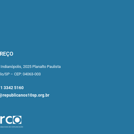
REÇO
 Indianópolis,
2025 Planalto Paulista
ulo/SP –
CEP: 04063-003
11 3342 5160
republicanos10sp.org.br