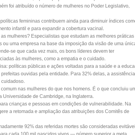
m foi atribuído o número de mulheres no Poder Legislativo,
.
políticas femininas contribuem ainda para diminuir índices com
nto infantil e para expandir a cobertura vacinal.
s as mulheres? Especialistas que estudam as melhores práticas
s ou uma empresa na base da imposição da visão de uma únic
ende-se que cada vez mais, os bons líderes devem ter
ciadas às mulheres, como a empatia e o cuidado.
sa: políticas públicas e ações voltadas para a saúde e a educ
refeitas ouvidas pela entidade. Para 32% delas, a assistência
s cuidadoso.
is comum nas mulheres do que nos homens. É o que concluiu u
a Universidade de Cambridge, na Inglaterra.
para crianças e pessoas em condições de vulnerabilidade. Na
gere a retomada e ampliação das atribuições dos Comitês de
madamente 92% das referidas mortes são consideradas evitávei
 para cada 100 mil nascidos vivos — número superior a meta