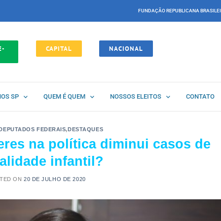
FUNDAÇÃO REPUBLICANA BRASILE
E-
CAPITAL
NACIONAL
NOS SP
QUEM É QUEM
NOSSOS ELEITOS
CONTATO
DEPUTADOS FEDERAIS
,
DESTAQUES
res na política diminui casos de
alidade infantil?
TED ON
20 DE JULHO DE 2020