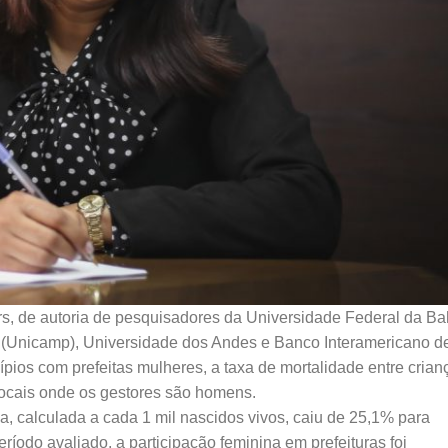
irs, de autoria de pesquisadores da Universidade Federal da Ba
(Unicamp), Universidade dos Andes e Banco Interamericano d
ios com prefeitas mulheres, a taxa de mortalidade entre crian
ocais onde os gestores são homens.
a, calculada a cada 1 mil nascidos vivos, caiu de 25,1% para
íodo avaliado, a participação feminina em prefeituras foi