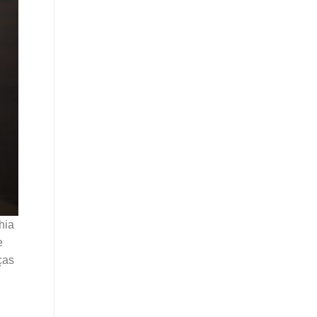
hia
e
ças