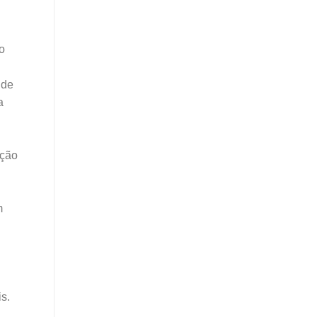
o
 de
a
ação
m
s.