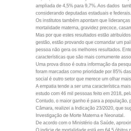
ampliada de 4,5% para 9,7%. Aos dados també
considerando deputadas estaduais e federais
Os institutos também apontam que lideranças 
mortalidade materna, gravidez precoce, casame
Mas por que estes resultados estão atribuído
gestão, estão provando que comandar um paí
pessoa não gera os melhores resultados. Ent
características que são mais comumente asso
Uma prova disso é outra informação da pesqui
foram marcadas como prioridade por 85% das p
social é outro setor que merece um olhar mai
A empatia tende a ser uma característica ma
estudo com 46 mil pessoas feito em 2018, pel
Contudo, o maior ganho é para a população, 
Câmara, realizei a Indicação 23/2020, que su
Investigação de Morte Materna e Neonatal.
De acordo com o Ministério da Saúde, aproxi
O indicie de mortalidade está em 64,5 óbitos