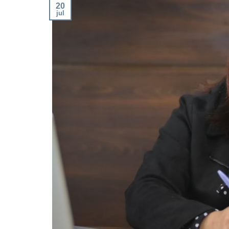
20
jul