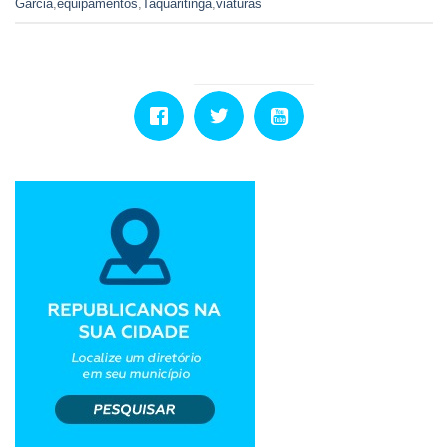
Garcia
,
equipamentos
,
Taquaritinga
,
viaturas