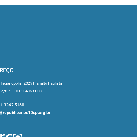
REÇO
 Indianópolis,
2025 Planalto Paulista
ulo/SP –
CEP: 04063-003
11 3342 5160
republicanos10sp.org.br