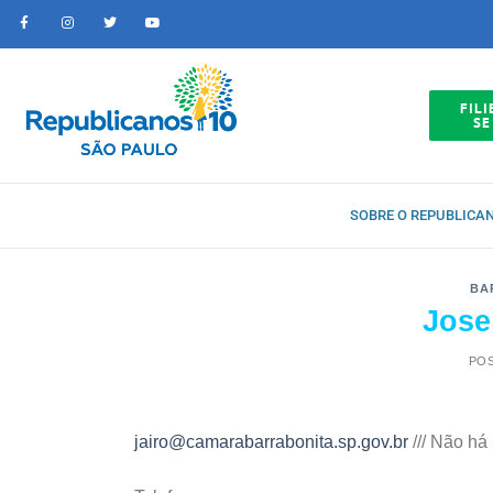
FILI
SE
SOBRE O REPUBLICA
BA
Jose
PO
jairo@camarabarrabonita.sp.gov.br
/// Não há 