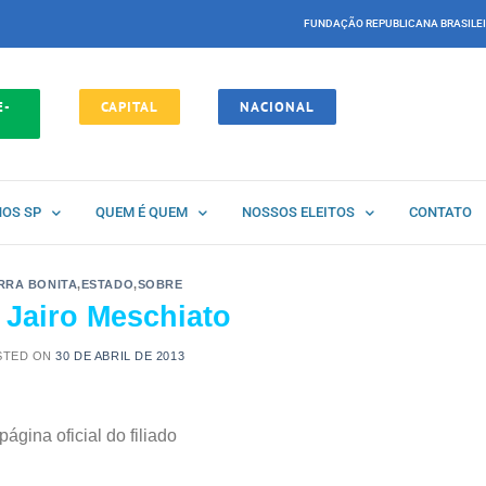
FUNDAÇÃO REPUBLICANA BRASILE
E-
CAPITAL
NACIONAL
NOS SP
QUEM É QUEM
NOSSOS ELEITOS
CONTATO
RRA BONITA
,
ESTADO
,
SOBRE
 Jairo Meschiato
STED ON
30 DE ABRIL DE 2013
página oficial do filiado