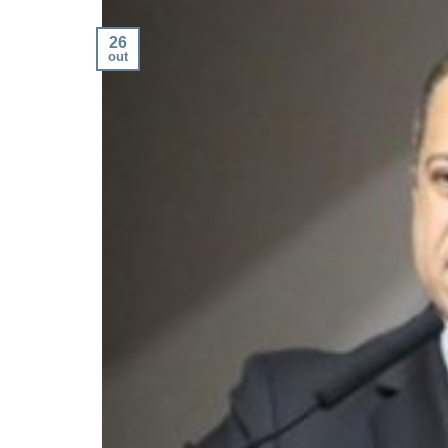
26
out