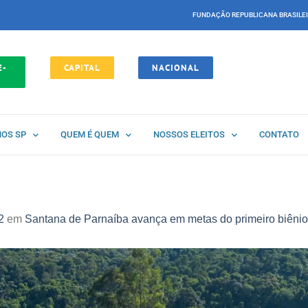
FUNDAÇÃO REPUBLICANA BRASILE
E-
CAPITAL
NACIONAL
NOS SP
QUEM É QUEM
NOSSOS ELEITOS
CONTATO
2
em
Santana de Parnaíba avança em metas do primeiro biênio