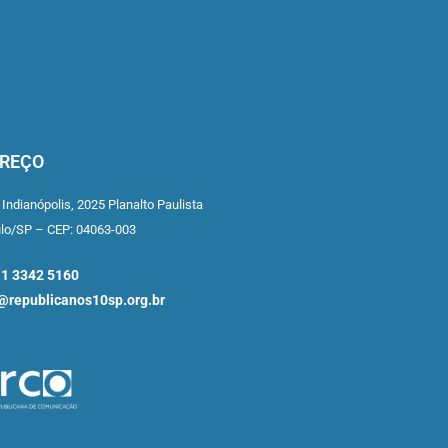
REÇO
 Indianópolis,
2025 Planalto Paulista
ulo/SP –
CEP: 04063-003
11 3342 5160
republicanos10sp.org.br