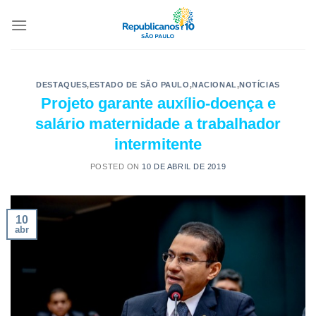
DESTAQUES
,
ESTADO DE SÃO PAULO
,
NACIONAL
,
NOTÍCIAS
Projeto garante auxílio-doença e
salário maternidade a trabalhador
intermitente
POSTED ON
10 DE ABRIL DE 2019
10
abr