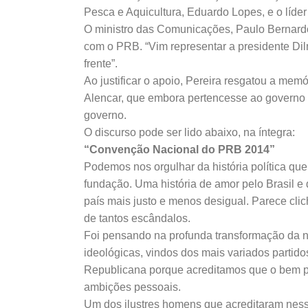
Pesca e Aquicultura, Eduardo Lopes, e o líde
O ministro das Comunicações, Paulo Bernardo
com o PRB. “Vim representar a presidente Dil
frente”.
Ao justificar o apoio, Pereira resgatou a mem
Alencar, que embora pertencesse ao governo fa
governo.
O discurso pode ser lido abaixo, na íntegra:
“Convenção Nacional do PRB 2014”
Podemos nos orgulhar da história política q
fundação. Uma história de amor pelo Brasil 
país mais justo e menos desigual. Parece clich
de tantos escândalos.
Foi pensando na profunda transformação da 
ideológicas, vindos dos mais variados partid
Republicana porque acreditamos que o bem pú
ambições pessoais.
Um dos ilustres homens que acreditaram nesse