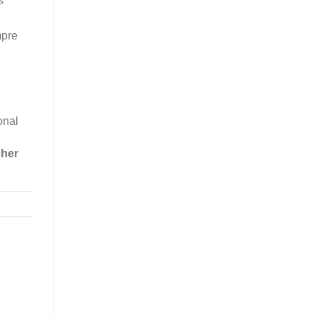
s
mpre
onal
her