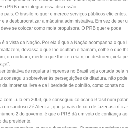
 E o PRB quer integrar essa discussão.
o país. O brasileiro quer e merece serviços públicos eficientes.
 e a desburocratizar a máquina administrativa. Em vez de ser 
a deve se colocar como mola propulsora. O PRB quer e pode
 é a vista da Nação. Por ela é que a Nação acompanha o que 
 malfazem, devassa o que lhe ocultam e tramam, colhe o que lh
m, ou nodoam, mede o que lhe cerceiam, ou destroem, vela pe
aça”.
r tentativa de regular a imprensa no Brasil seja cortada pela ra
as conseguiu sobreviver às perseguições da ditadura, não pode
r da imprensa livre e da liberdade de opinião, como consta no
da com Lula em 2003, que conseguiu colocar o Brasil num pata
 do saudoso Zé Alencar, que jamais deixou de fazer as crítica
número 2 do governo, é que o PRB dá um voto de confiança ao
o da presidente.