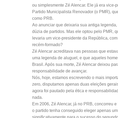
ou simplesmente Zé Alencar. Ele já era vice-p
Partido Municipalista Renovador (o PMR), que
como PRB.
Ao anunciar que deixaria sua antiga legenda,
dúzia de partidos. Mas ele optou pelo PMR, q
levaria um vice-presidente da República, com a 
recém-formado?
Zé Alencar acreditava nas pessoas que estava
uma legenda de aluguel, e que aqueles home
Brasil. Após sua morte, Zé Alencar deixou p
responsabilidade de avançar.
Nós, hoje, estamos escrevendo o mais import
zero, disputamos apenas duas eleições gerais
agora foi pautado pela ética e responsabili
nada.
Em 2006, Zé Alencar, já no PRB, concorreu e f
o partido tenha conseguido eleger apenas um
significativamente para o sucesso do segund