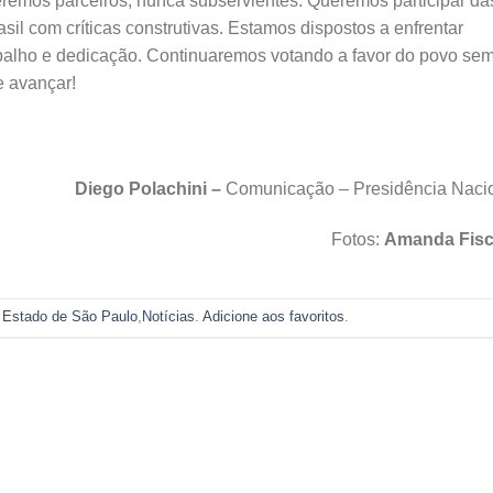
remos parceiros, nunca subservientes. Queremos participar da
sil com críticas construtivas. Estamos dispostos a enfrentar
abalho e dedicação. Continuaremos votando a favor do povo se
e avançar!
Diego Polachini –
Comunicação – Presidência Naci
Fotos:
Amanda Fisc
m
Estado de São Paulo
,
Notícias
.
Adicione aos favoritos
.