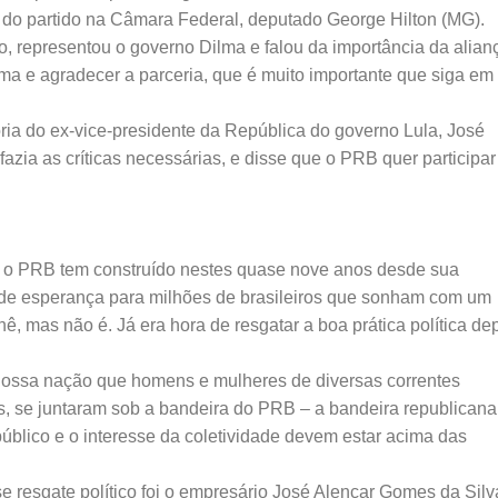
r do partido na Câmara Federal, deputado George Hilton (MG).
, representou o governo Dilma e falou da importância da alian
ma e agradecer a parceria, que é muito importante que siga em
ória do ex-vice-presidente da República do governo Lula, José
zia as críticas necessárias, e disse que o PRB quer participar
ue o PRB tem construído nestes quase nove anos desde sua
e de esperança para milhões de brasileiros que sonham com um
ê, mas não é. Já era hora de resgatar a boa prática política de
nossa nação que homens e mulheres de diversas correntes
os, se juntaram sob a bandeira do PRB – a bandeira republicana
blico e o interesse da coletividade devem estar acima das
 resgate político foi o empresário José Alencar Gomes da Silv