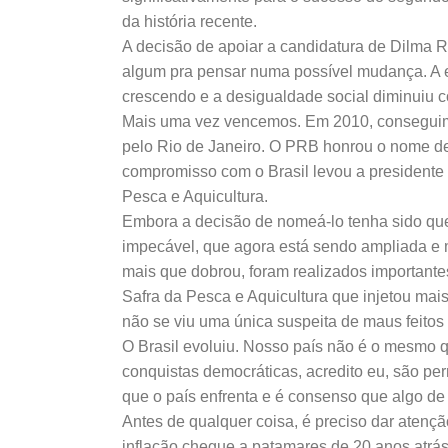
da história recente.
A decisão de apoiar a candidatura de Dilma R
algum pra pensar numa possível mudança. A ec
crescendo e a desigualdade social diminuiu c
Mais uma vez vencemos. Em 2010, conseguimos
pelo Rio de Janeiro. O PRB honrou o nome d
compromisso com o Brasil levou a presidente 
Pesca e Aquicultura.
Embora a decisão de nomeá-lo tenha sido que
impecável, que agora está sendo ampliada e
mais que dobrou, foram realizados importante
Safra da Pesca e Aquicultura que injetou mais
não se viu uma única suspeita de maus feitos
O Brasil evoluiu. Nosso país não é o mesmo 
conquistas democráticas, acredito eu, são p
que o país enfrenta e é consenso que algo de 
Antes de qualquer coisa, é preciso dar atenç
inflação chegue a patamares de 20 anos atrás