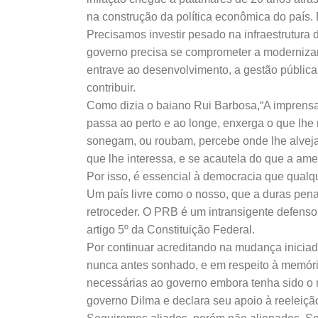
na construção da política econômica do país.
Precisamos investir pesado na infraestrutura d
governo precisa se comprometer a modernizar
entrave ao desenvolvimento, a gestão públic
contribuir.
Como dizia o baiano Rui Barbosa,“A imprensa
passa ao perto e ao longe, enxerga o que lhe
sonegam, ou roubam, percebe onde lhe alveja
que lhe interessa, e se acautela do que a ame
Por isso, é essencial à democracia que qualque
Um país livre como o nosso, que a duras pen
retroceder. O PRB é um intransigente defenso
artigo 5º da Constituição Federal.
Por continuar acreditando na mudança inicia
nunca antes sonhado, e em respeito à memória
necessárias ao governo embora tenha sido o 
governo Dilma e declara seu apoio à reeleiçã