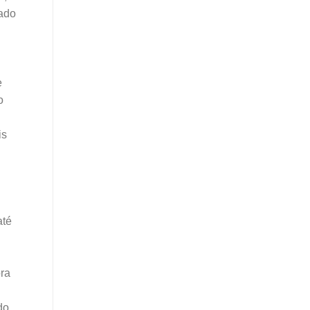
iado
e
o
is
até
ora
do