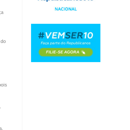
ça
 do
pois
.
a,