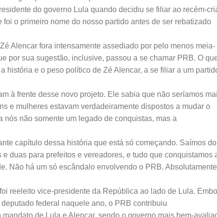
residente do governo Lula quando decidiu se filiar ao recém-cr
 foi o primeiro nome do nosso partido antes de ser rebatizado
 Zé Alencar fora intensamente assediado por pelo menos meia-
ue por sua sugestão, inclusive, passou a se chamar PRB. O qu
história e o peso político de Zé Alencar, a se filiar a um partid
m à frente desse novo projeto. Ele sabia que não seríamos ma
ns e mulheres estavam verdadeiramente dispostos a mudar o
ara nós não somente um legado de conquistas, mas a
ante capítulo dessa história que está só começando. Saímos do
 e duas para prefeitos e vereadores, e tudo que conquistamos 
dade. Não há um só escândalo envolvendo o PRB. Absolutamente
oi reeleito vice-presidente da República ao lado de Lula. Emb
 deputado federal naquele ano, o PRB contribuiu
o mandato de Lula e Alencar, sendo o governo mais bem-avalia