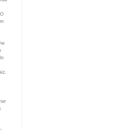
 O
um
lhe
e
lo
iz.
mar
s