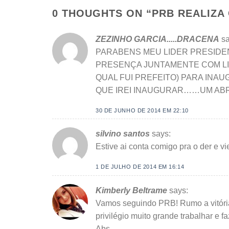
0 THOUGHTS ON “
PRB REALIZA
ZEZINHO GARCIA.....DRACENA
sa
PARABENS MEU LIDER PRESIDE
PRESENÇA JUNTAMENTE COM L
QUAL FUI PREFEITO) PARA INA
QUE IREI INAUGURAR……UM ABRA
30 DE JUNHO DE 2014 EM 22:10
silvino santos
says:
Estive ai conta comigo pra o der e vi
1 DE JULHO DE 2014 EM 16:14
Kimberly Beltrame
says:
Vamos seguindo PRB! Rumo a vitória
privilégio muito grande trabalhar e fa
Abs