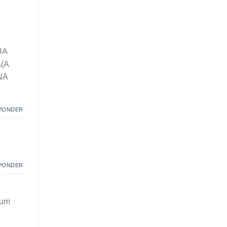
UA
(A
NA
PONDER
PONDER
 um