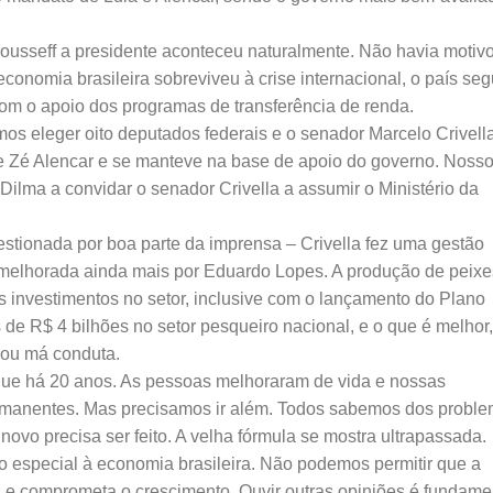
ousseff a presidente aconteceu naturalmente. Não havia motiv
onomia brasileira sobreviveu à crise internacional, o país seg
om o apoio dos programas de transferência de renda.
 eleger oito deputados federais e o senador Marcelo Crivella
e Zé Alencar e se manteve na base de apoio do governo. Noss
Dilma a convidar o senador Crivella a assumir o Ministério da
stionada por boa parte da imprensa – Crivella fez uma gestão
 melhorada ainda mais por Eduardo Lopes. A produção de peixe
s investimentos no setor, inclusive com o lançamento do Plano
 de R$ 4 bilhões no setor pesqueiro nacional, e o que é melhor,
 ou má conduta.
que há 20 anos. As pessoas melhoraram de vida e nossas
ermanentes. Mas precisamos ir além. Todos sabemos dos probl
novo precisa ser feito. A velha fórmula se mostra ultrapassada.
ão especial à economia brasileira. Não podemos permitir que a
 e comprometa o crescimento. Ouvir outras opiniões é fundame