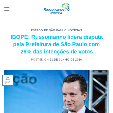
ESTADO DE SÃO PAULO
,
NOTÍCIAS
IBOPE: Russomanno lidera disputa
pela Prefeitura de São Paulo com
26% das intenções de votos
POSTED ON
21 DE JUNHO DE 2016
21
jun