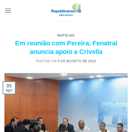
NOTÍCIAS
Em reunião com Pereira, Fenatral
anuncia apoio a Crivella
POSTED ON
5 DE AGOSTO DE 2014
05
ago