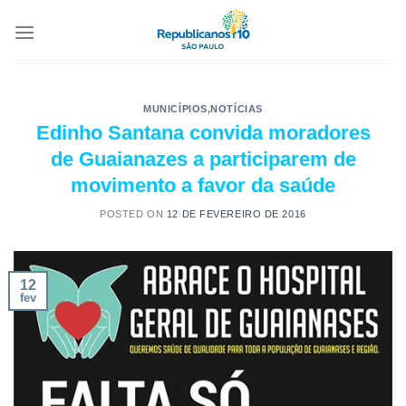
MUNICÍPIOS
,
NOTÍCIAS
Edinho Santana convida moradores
de Guaianazes a participarem de
movimento a favor da saúde
POSTED ON
12 DE FEVEREIRO DE 2016
12
fev