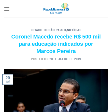
ESTADO DE SÃO PAULO
,
NOTÍCIAS
Coronel Macedo recebe R$ 500 mil
para educação indicados por
Marcos Pereira
POSTED ON
20 DE JULHO DE 2019
20
jul