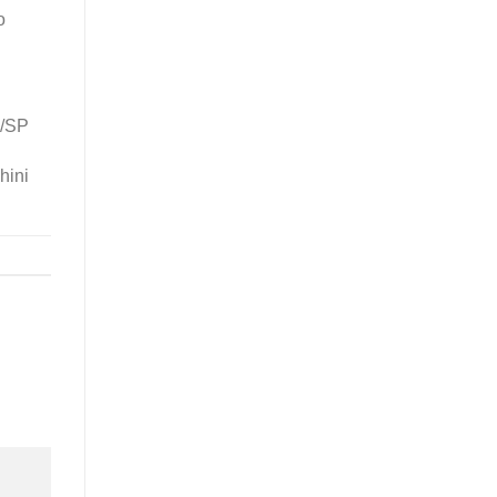
o
B/SP
hini