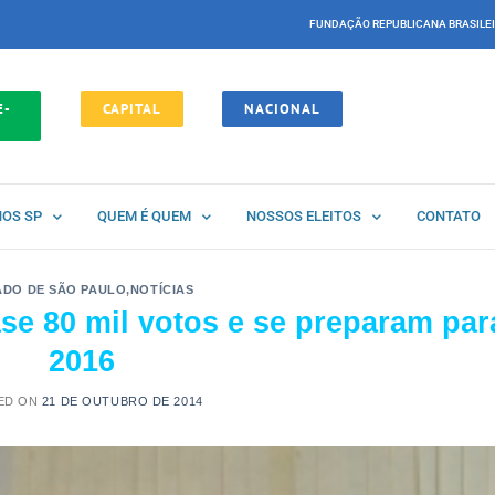
FUNDAÇÃO REPUBLICANA BRASILE
E-
CAPITAL
NACIONAL
NOS SP
QUEM É QUEM
NOSSOS ELEITOS
CONTATO
ADO DE SÃO PAULO
,
NOTÍCIAS
e 80 mil votos e se preparam par
2016
ED ON
21 DE OUTUBRO DE 2014