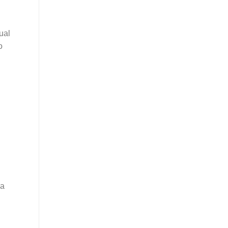
ual
o
ra