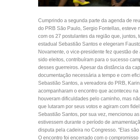
Cumprindo a segunda parte da agenda de reun
do PRB São Paulo, Sergio Fontellas, esteve 
com os 27 postulantes da região que, juntos, 
estadual Sebastião Santos e elegeram Fausto
Novamente, o vice-presidente fez questão d
sido eleitos, contribuíram para o sucesso ca
desses guerreiros. Apesar da distância da ca
documentação necessária a tempo e com eficiê
Sebastião Santos, a vereadora do PRB, Karina 
acompanharam o encontro que aconteceu na 
houveram dificuldades pelo caminho, mas não
que lutaram por seus votos e agiram com fideli
Sebastião Santos, por sua vez, mencionou as 
estivessem durante o período de amamentação
disputa pela cadeira no Congresso. “Elas são 
O encontro foi encerrado com o compromisso d