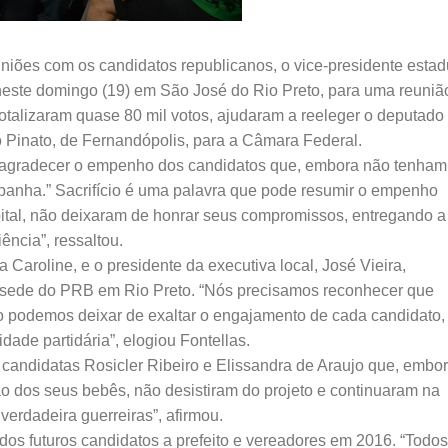
iões com os candidatos republicanos, o vice-presidente estad
neste domingo (19) em São José do Rio Preto, para uma reuniã
totalizaram quase 80 mil votos, ajudaram a reeleger o deputado
 Pinato, de Fernandópolis, para a Câmara Federal.
e agradecer o empenho dos candidatos que, embora não tenham
mpanha.” Sacrifício é uma palavra que pode resumir o empenho
pital, não deixaram de honrar seus compromissos, entregando a
ncia”, ressaltou.
Caroline, e o presidente da executiva local, José Vieira,
sede do PRB em Rio Preto. “Nós precisamos reconhecer que
 podemos deixar de exaltar o engajamento de cada candidato,
dade partidária”, elogiou Fontellas.
candidatas Rosicler Ribeiro e Elissandra de Araujo que, embo
 dos seus bebês, não desistiram do projeto e continuaram na
verdadeira guerreiras”, afirmou.
os futuros candidatos a prefeito e vereadores em 2016. “Todos