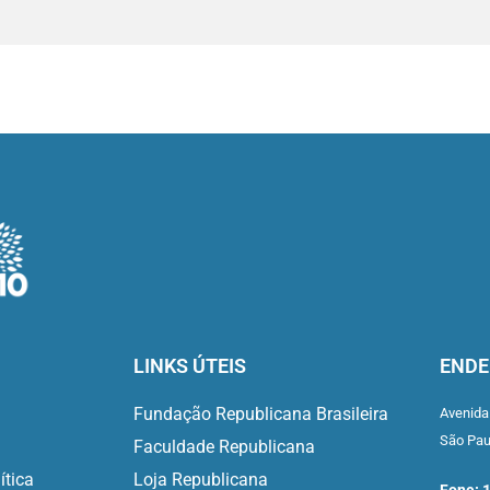
LINKS ÚTEIS
ENDE
Fundação Republicana Brasileira
Avenida
São Pa
Faculdade Republicana
ítica
Loja Republicana