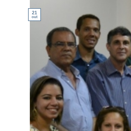
21
out