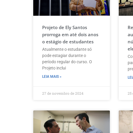
Projeto de Ely Santos
Re
prorroga em até dois anos
au
o estágio de estudantes
nú
el
Atualmente o estudante só
pode estagiar durante o
Co
período regular do curso. O
pa
Projeto inclui
pre
LEIA MAIS »
LEI
27 de novembro de 2024
25