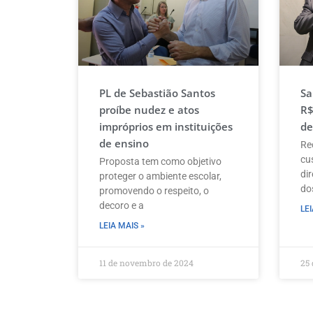
PL de Sebastião Santos
Sa
proíbe nudez e atos
R$
impróprios em instituições
de
de ensino
Re
cu
Proposta tem como objetivo
di
proteger o ambiente escolar,
do
promovendo o respeito, o
decoro e a
LEI
LEIA MAIS »
11 de novembro de 2024
25 