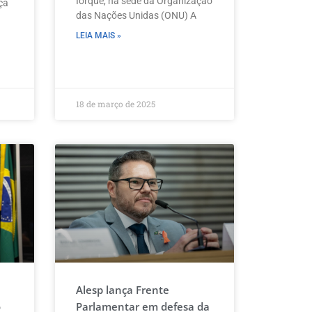
Iorque, na sede da Organização
ça
das Nações Unidas (ONU) A
LEIA MAIS »
18 de março de 2025
Alesp lança Frente
o
Parlamentar em defesa da