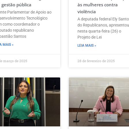
 gestão pública
às mulheres contra
violência
ente Parlamentar de Apoio ao
senvolvimento Tecnológico
A deputada federal Ely Santo
m como coordenador o
do Republicanos, apresento
putado republicano
nesta quarta-feira (26) o
bastião Santos
Projeto de Lei
A MAIS »
LEIA MAIS »
de março de 2025
28 de fevereiro de 2025