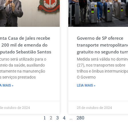
nta Casa de Jales recebe
Governo de SP oferece
 200 mil de emenda do
transporte metropolitan
putado Sebastião Santos
gratuito no segundo tur
curso será utilizado para o
Medida será válida no domi
steio da saúde, auxiliando
(27), nos transportes sobre
retamente na manutenção
trilhos e ônibus intermunicip
s serviços prestados
O Governo
A MAIS »
LEIA MAIS »
de outubro de 2024
25 de outubro de 2024
1
2
3
4
…
280