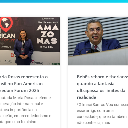
ria Rosas representa o
Bebês reborn e therians:
asil no Pan American
quando a fantasia
eedom Forum 2025
ultrapassa os limites da
realidade
putada Maria Rosas defende
operação internacional e
*Gilmaci Santos Vou começa
staca importância da
esse artigo com uma
ucação, empreendedorismo e
curiosidade, que eu também
otagonismo feminino
não conhecia, mas