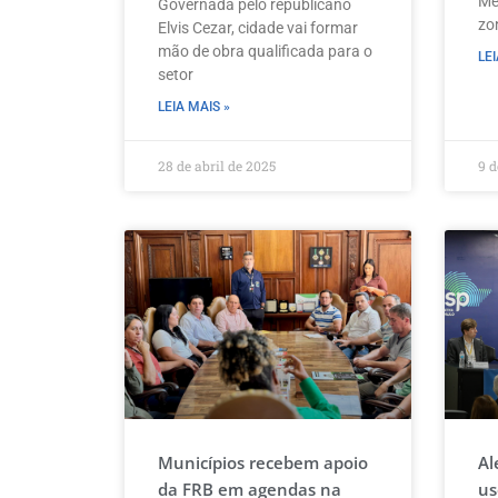
Me
Governada pelo republicano
zo
Elvis Cezar, cidade vai formar
mão de obra qualificada para o
LEI
setor
LEIA MAIS »
28 de abril de 2025
9 d
Municípios recebem apoio
Al
da FRB em agendas na
us