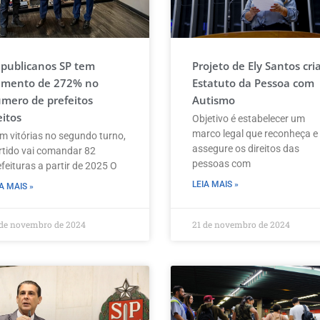
publicanos SP tem
Projeto de Ely Santos cri
mento de 272% no
Estatuto da Pessoa com
mero de prefeitos
Autismo
eitos
Objetivo é estabelecer um
marco legal que reconheça e
m vitórias no segundo turno,
assegure os direitos das
rtido vai comandar 82
pessoas com
feituras a partir de 2025 O
LEIA MAIS »
A MAIS »
 de novembro de 2024
21 de novembro de 2024