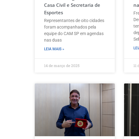
Casa Civil e Secretaria de
na
Esportes
Fr
De
Representantes de oito cidades
te
foram acompanhados pela
de
equipe do CAM SP em agendas
Se
nas duas
LEI
LEIA MAIS »
14 de março de 2025
11 