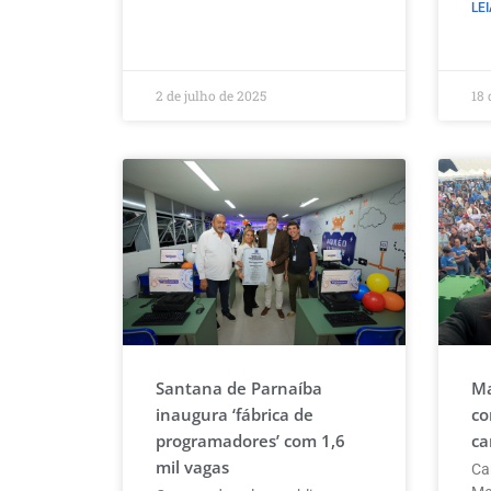
LEI
2 de julho de 2025
18 
Santana de Parnaíba
Ma
inaugura ‘fábrica de
co
programadores’ com 1,6
ca
mil vagas
Ca