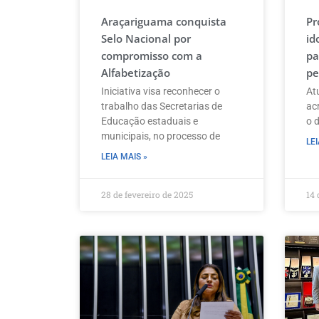
Araçariguama conquista
Pr
Selo Nacional por
id
compromisso com a
pa
Alfabetização
pe
Iniciativa visa reconhecer o
At
trabalho das Secretarias de
ac
Educação estaduais e
o 
municipais, no processo de
LEI
LEIA MAIS »
28 de fevereiro de 2025
14 