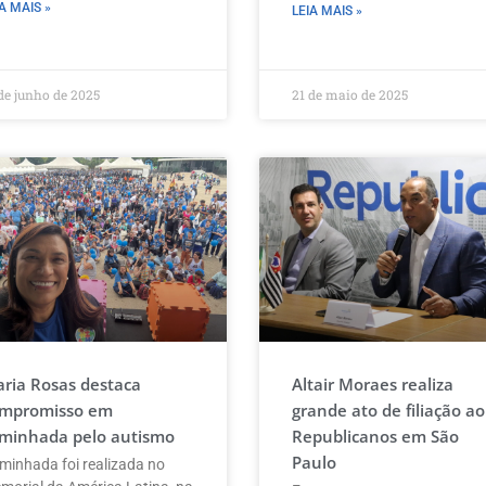
A MAIS »
LEIA MAIS »
de junho de 2025
21 de maio de 2025
ria Rosas destaca
Altair Moraes realiza
mpromisso em
grande ato de filiação ao
minhada pelo autismo
Republicanos em São
Paulo
minhada foi realizada no