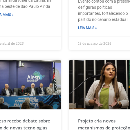
morial da América Latina, na
Evento contou com a presen
na oeste de São Paulo Ainda
de figuras políticas
importantes, fortalecendo o
A MAIS »
partido no cenário estadual
LEIA MAIS »
e abril de 2025
18 de março de 2025
esp recebe debate sobre
Projeto cria novos
o de novas tecnologias
mecanismos de proteçã