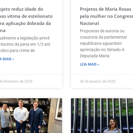
ojeto reduz idade do
Projetos de Maria Rosas
oso vítima de estelionato
pela mulher no Congres
ra aplicação dobrada da
Nacional
na
Propostas de autoria ou
coautoria da parlamentar
ualmente a legislação prevê
republicana aguardam
réscimo da pena em 1/3 até
apreciação no Senado A
dobro para crime de
Deputada Maria
A MAIS »
LEIA MAIS »
de fevereiro de 2025
20 de janeiro de 2025