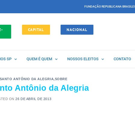
FUNDAÇÃO REPUBLICANA BRASILE
E-
CAPITAL
NACIONAL
NOS SP
QUEM É QUEM
NOSSOS ELEITOS
CONTATO
SANTO ANTÔNIO DA ALEGRIA
,
SOBRE
to Antônio da Alegria
STED ON
26 DE ABRIL DE 2013