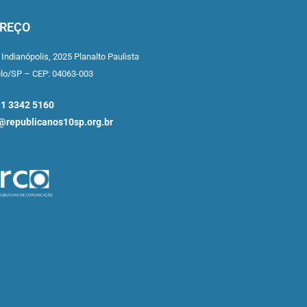
REÇO
 Indianópolis,
2025 Planalto Paulista
ulo/SP –
CEP: 04063-003
11 3342 5160
republicanos10sp.org.br