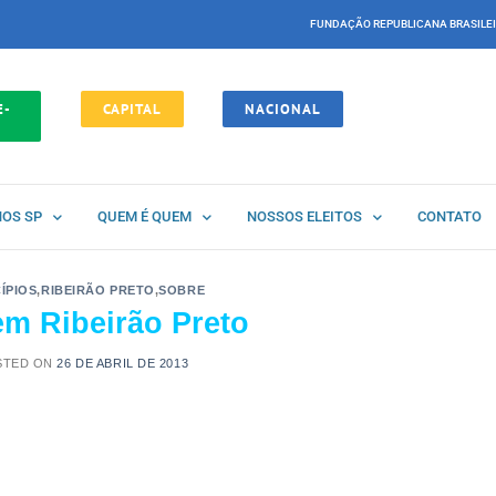
FUNDAÇÃO REPUBLICANA BRASILE
E-
CAPITAL
NACIONAL
NOS SP
QUEM É QUEM
NOSSOS ELEITOS
CONTATO
ÍPIOS
,
RIBEIRÃO PRETO
,
SOBRE
m Ribeirão Preto
STED ON
26 DE ABRIL DE 2013