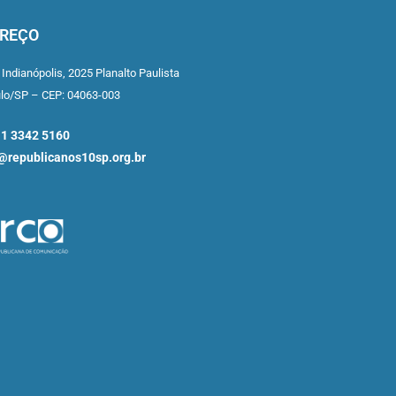
REÇO
 Indianópolis,
2025 Planalto Paulista
ulo/SP –
CEP: 04063-003
11 3342 5160
republicanos10sp.org.br