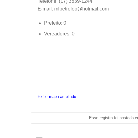
Telefone: (17) 3639-1244
E-mail: mlpetroleo@hotmail.com
Prefeito: 0
Vereadores: 0
Exibir mapa ampliado
Esse registro foi postado 