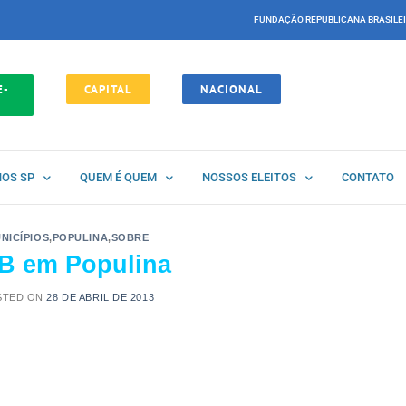
FUNDAÇÃO REPUBLICANA BRASILE
E-
CAPITAL
NACIONAL
NOS SP
QUEM É QUEM
NOSSOS ELEITOS
CONTATO
NICÍPIOS
,
POPULINA
,
SOBRE
B em Populina
STED ON
28 DE ABRIL DE 2013