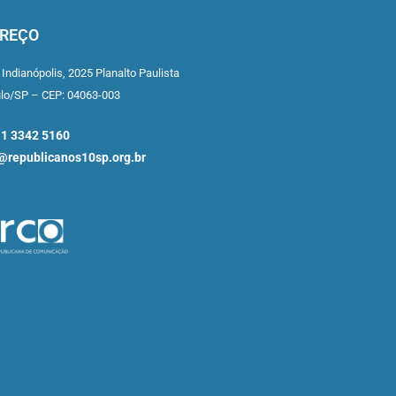
REÇO
 Indianópolis,
2025 Planalto Paulista
ulo/SP –
CEP: 04063-003
11 3342 5160
republicanos10sp.org.br