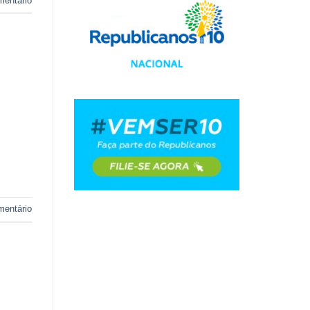
mentário
mentário