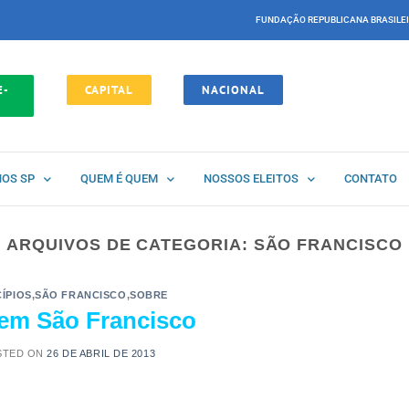
FUNDAÇÃO REPUBLICANA BRASILE
E-
CAPITAL
NACIONAL
NOS SP
QUEM É QUEM
NOSSOS ELEITOS
CONTATO
ARQUIVOS DE CATEGORIA:
SÃO FRANCISCO
ÍPIOS
,
SÃO FRANCISCO
,
SOBRE
em São Francisco
STED ON
26 DE ABRIL DE 2013