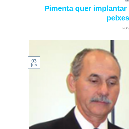
M
Pimenta quer implantar 
peixe
PO
03
jun