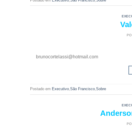
Postado em
Executivo
,
São Francisco
,
Sobre
EXEC
Val
PO
brunocortelassi@hotmail.com
Postado em
Executivo
,
São Francisco
,
Sobre
EXEC
Anderson
PO