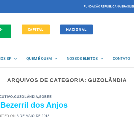
FUNDAÇÃO REPUBLICANA BRASILE
E-
CAPITAL
NACIONAL
NOS SP
QUEM É QUEM
NOSSOS ELEITOS
CONTATO
ARQUIVOS DE CATEGORIA:
GUZOLÂNDIA
CUTIVO
,
GUZOLÂNDIA
,
SOBRE
Bezerril dos Anjos
STED ON
3 DE MAIO DE 2013