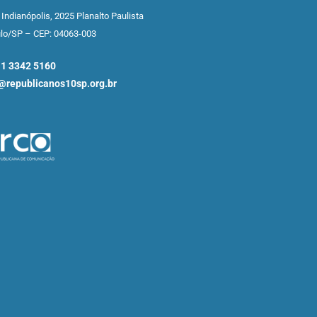
 Indianópolis,
2025 Planalto Paulista
ulo/SP –
CEP: 04063-003
11 3342 5160
republicanos10sp.org.br