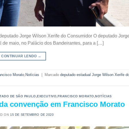
o deputado Jorge Wilson Xerife do Consumidor O deputado Jorg
l de maio, no Palácio dos Bandeirantes, para a […]
CONTINUAR LENDO
→
ancisco Morato
,
Notícias
|
Marcado
deputado estadual Jorge Wilson Xerife d
TADO DE SÃO PAULO
,
EXECUTIVO
,
FRANCISCO MORATO
,
NOTÍCIAS
a da convenção em Francisco Morato
ED ON
15 DE SETEMBRO DE 2020