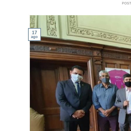
POS
17
ago