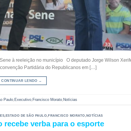
Sene à reeleição no município O deputado Jorge Wilson Xerif
a convenção Partidária do Republicanos em […]
CONTINUAR LENDO
→
o Paulo
,
Executivo
,
Francisco Morato
,
Notícias
ES
,
ESTADO DE SÃO PAULO
,
FRANCISCO MORATO
,
NOTÍCIAS
 recebe verba para o esporte