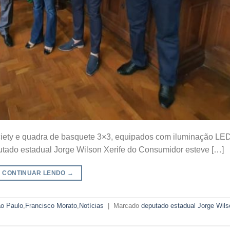
ociety e quadra de basquete 3×3, equipados com iluminação LED
utado estadual Jorge Wilson Xerife do Consumidor esteve […]
CONTINUAR LENDO
→
o Paulo
,
Francisco Morato
,
Notícias
|
Marcado
deputado estadual Jorge Wils