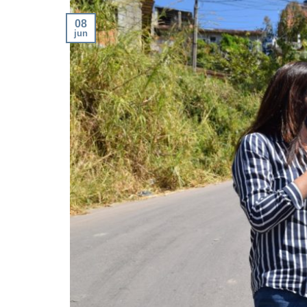
08
jun