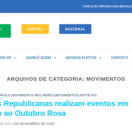
FUNDAÇÃO REPUBLICANA BRASILE
E-
CAPITAL
NACIONAL
NOS SP
QUEM É QUEM
NOSSOS ELEITOS
CONTATO
ARQUIVOS DE CATEGORIA:
MOVIMENTOS
PAULO
,
MOVIMENTO-MULHERES
,
MOVIMENTOS
,
NOTÍCIAS
s Republicanas realizam eventos em
o ao Outubro Rosa
ED ON
1 DE NOVEMBRO DE 2023