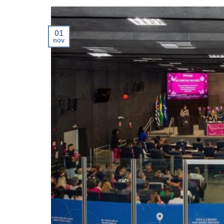
01
nov