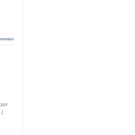
mentário
 por
…]