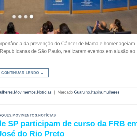
a importância da prevenção do Câncer de Mama e homenageiam
 Republicanas de São Paulo, realizaram eventos em alusão ao
CONTINUAR LENDO
→
ulheres
,
Movimentos
,
Notícias
|
Marcado
Guarulho
,
Itapira
,
mulheres
AQUES
,
MOVIMENTOS
,
NOTÍCIAS
de SP participam de curso da FRB e
José do Rio Preto