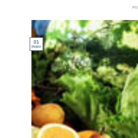
PO
01
maio