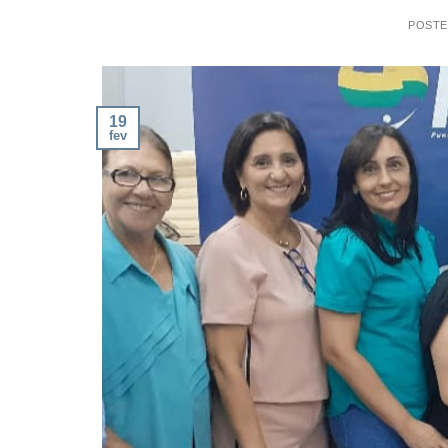
POST
19
fev