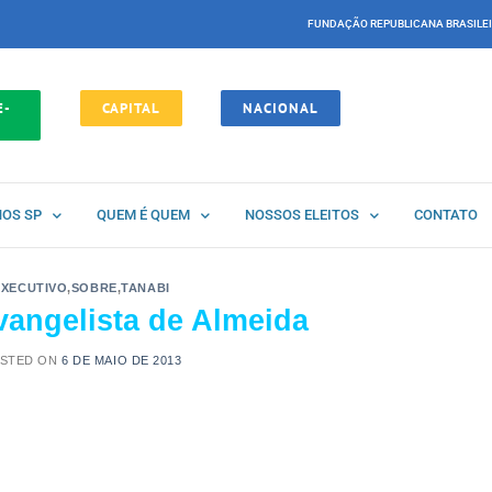
FUNDAÇÃO REPUBLICANA BRASILE
E-
CAPITAL
NACIONAL
NOS SP
QUEM É QUEM
NOSSOS ELEITOS
CONTATO
EXECUTIVO
,
SOBRE
,
TANABI
vangelista de Almeida
STED ON
6 DE MAIO DE 2013