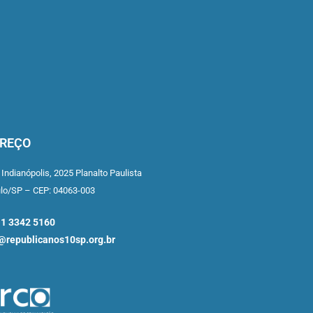
REÇO
 Indianópolis,
2025 Planalto Paulista
ulo/SP –
CEP: 04063-003
11 3342 5160
republicanos10sp.org.br