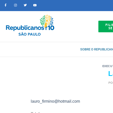
FILI
SE
SOBRE O REPUBLICA
EXECU
L
PO
lauro_firmino@hotmail.com