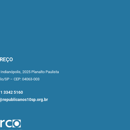
REÇO
 Indianópolis,
2025 Planalto Paulista
ulo/SP –
CEP: 04063-003
11 3342 5160
republicanos10sp.org.br