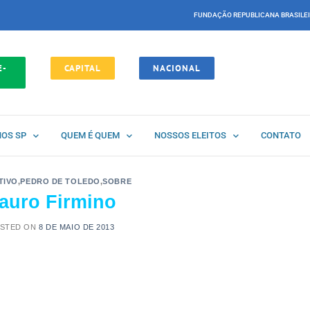
FUNDAÇÃO REPUBLICANA BRASILE
E-
CAPITAL
NACIONAL
NOS SP
QUEM É QUEM
NOSSOS ELEITOS
CONTATO
TIVO
,
PEDRO DE TOLEDO
,
SOBRE
auro Firmino
STED ON
8 DE MAIO DE 2013