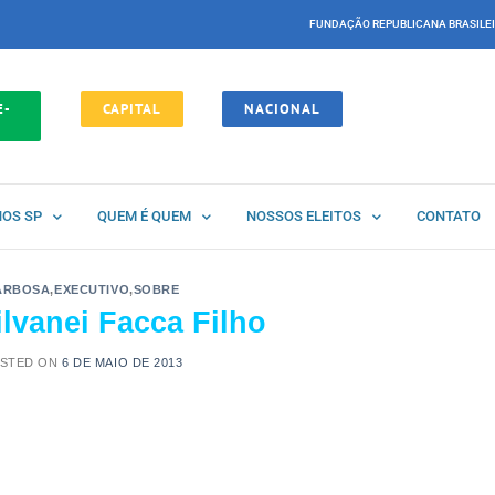
FUNDAÇÃO REPUBLICANA BRASILE
E-
CAPITAL
NACIONAL
NOS SP
QUEM É QUEM
NOSSOS ELEITOS
CONTATO
ARBOSA
,
EXECUTIVO
,
SOBRE
ilvanei Facca Filho
STED ON
6 DE MAIO DE 2013