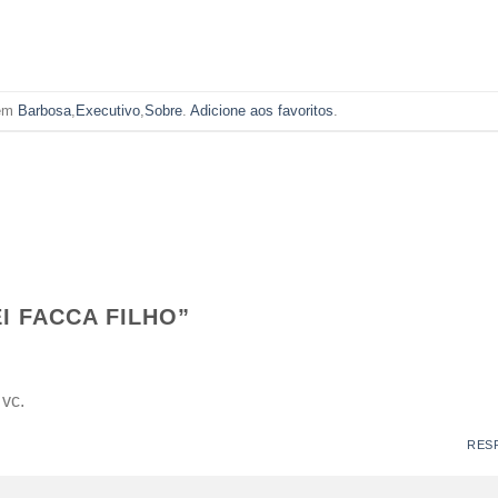
 em
Barbosa
,
Executivo
,
Sobre
.
Adicione aos favoritos
.
I FACCA FILHO
”
 vc.
RES