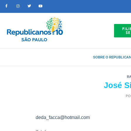
FILI
SE
SOBRE O REPUBLICA
B
José S
PO
deda_facca@hotmail.com