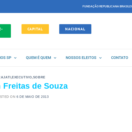
FUNDAÇÃO REPUBLICANA BRASILE
E-
CAPITAL
NACIONAL
NOS SP
QUEM É QUEM
NOSSOS ELEITOS
CONTATO
CAJATI
,
EXECUTIVO
,
SOBRE
 Freitas de Souza
STED ON
6 DE MAIO DE 2013