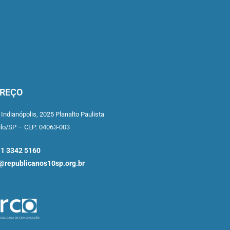
REÇO
 Indianópolis,
2025 Planalto Paulista
ulo/SP –
CEP: 04063-003
11 3342 5160
republicanos10sp.org.br