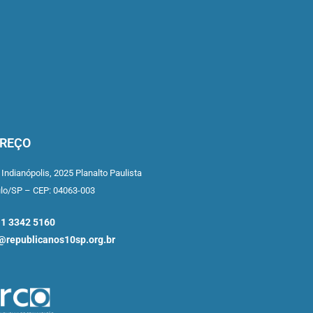
REÇO
 Indianópolis,
2025 Planalto Paulista
ulo/SP –
CEP: 04063-003
11 3342 5160
republicanos10sp.org.br