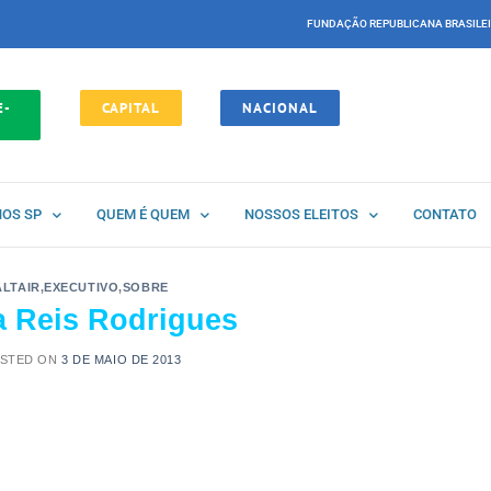
FUNDAÇÃO REPUBLICANA BRASILE
E-
CAPITAL
NACIONAL
NOS SP
QUEM É QUEM
NOSSOS ELEITOS
CONTATO
ALTAIR
,
EXECUTIVO
,
SOBRE
a Reis Rodrigues
STED ON
3 DE MAIO DE 2013