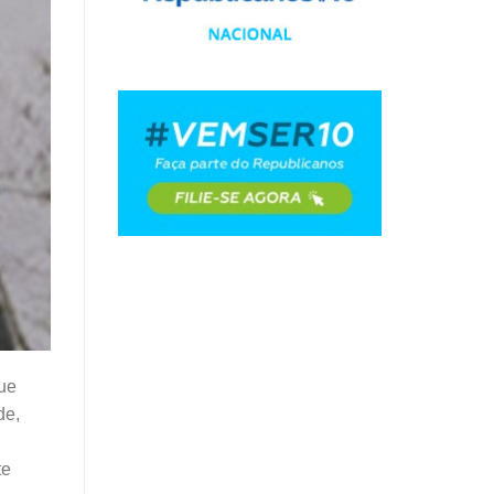
que
de,
te