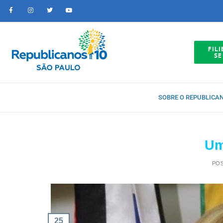
FILI
SE
SOBRE O REPUBLICA
Um
PO
25