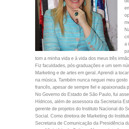
de
em
op
mo
Na
cr
a 
pa
tom a minha vida e à vida dos meus três irmã
Fiz faculdades, pós-graduações e um sem núm
Marketing e de artes em geral. Aprendi a toca
na música. Também nunca neguei meu gosto por
francês, apesar de sempre fiel e apaixonada 
No Governo do Estado de São Paulo, fui ass
Hídricos, além de assessora da Secretaria E
gerente de projetos do Instituto Nacional do 
Social. Como diretora de Marketing do Instituto
Secretaria de Comunicação da Presidência da 