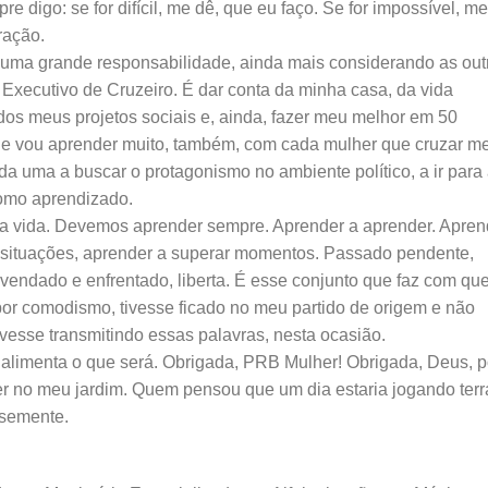
e digo: se for difícil, me dê, que eu faço. Se for impossível, m
ração.
uma grande responsabilidade, ainda mais considerando as out
o Executivo de Cruzeiro. É dar conta da minha casa, da vida
dos meus projetos sociais e, ainda, fazer meu melhor em 50
ue vou aprender muito, também, com cada mulher que cruzar m
a uma a buscar o protagonismo no ambiente político, a ir para
 como aprendizado.
 a vida. Devemos aprender sempre. Aprender a aprender. Apren
 situações, aprender a superar momentos. Passado pendente,
vendado e enfrentado, liberta. É esse conjunto que faz com qu
por comodismo, tivesse ficado no meu partido de origem e não
vesse transmitindo essas palavras, nesta ocasião.
é alimenta o que será. Obrigada, PRB Mulher! Obrigada, Deus, p
cer no meu jardim. Quem pensou que um dia estaria jogando terr
semente.