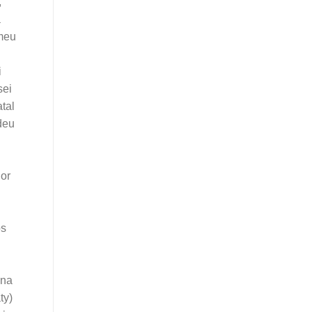
,
a
 meu
i
sei
atal
deu
hor
os
 na
ty)