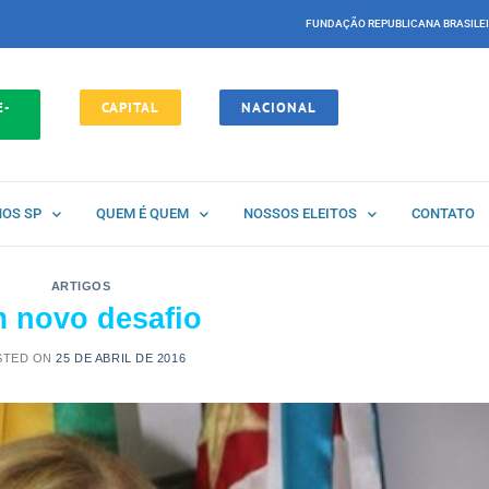
FUNDAÇÃO REPUBLICANA BRASILE
E-
CAPITAL
NACIONAL
NOS SP
QUEM É QUEM
NOSSOS ELEITOS
CONTATO
ARTIGOS
 novo desafio
STED ON
25 DE ABRIL DE 2016