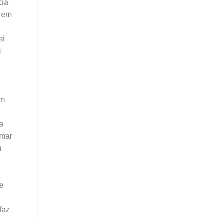
cia
s em
ei
i
ém
a
rmar
u
e
faz