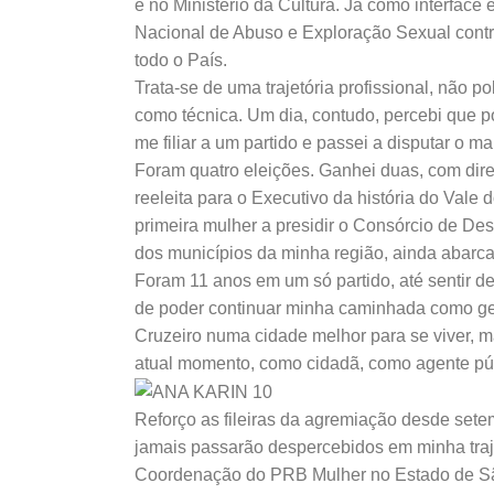
e no Ministério da Cultura. Já como interface 
Nacional de Abuso e Exploração Sexual contr
todo o País.
Trata-se de uma trajetória profissional, não p
como técnica. Um dia, contudo, percebi que po
me filiar a um partido e passei a disputar o m
Foram quatro eleições. Ganhei duas, com direi
reeleita para o Executivo da história do Val
primeira mulher a presidir o Consórcio de De
dos municípios da minha região, ainda abarca a
Foram 11 anos em um só partido, até sentir d
de poder continuar minha caminhada como gest
Cruzeiro numa cidade melhor para se viver, m
atual momento, como cidadã, como agente púb
Reforço as fileiras da agremiação desde sete
jamais passarão despercebidos em minha traje
Coordenação do PRB Mulher no Estado de São 