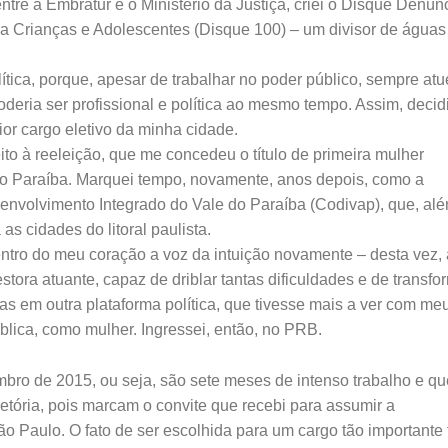
entre a Embratur e o Ministério da Justiça, criei o Disque Denún
a Crianças e Adolescentes (Disque 100) – um divisor de água
olítica, porque, apesar de trabalhar no poder público, sempre atu
deria ser profissional e política ao mesmo tempo. Assim, decid
aior cargo eletivo da minha cidade.
to à reeleição, que me concedeu o título de primeira mulher
e do Paraíba. Marquei tempo, novamente, anos depois, como a
senvolvimento Integrado do Vale do Paraíba (Codivap), que, al
s cidades do litoral paulista.
entro do meu coração a voz da intuição novamente – desta vez, 
ora atuante, capaz de driblar tantas dificuldades e de transfo
as em outra plataforma política, que tivesse mais a ver com me
lica, como mulher. Ingressei, então, no PRB.
mbro de 2015, ou seja, são sete meses de intenso trabalho e qu
tória, pois marcam o convite que recebi para assumir a
Paulo. O fato de ser escolhida para um cargo tão importante 