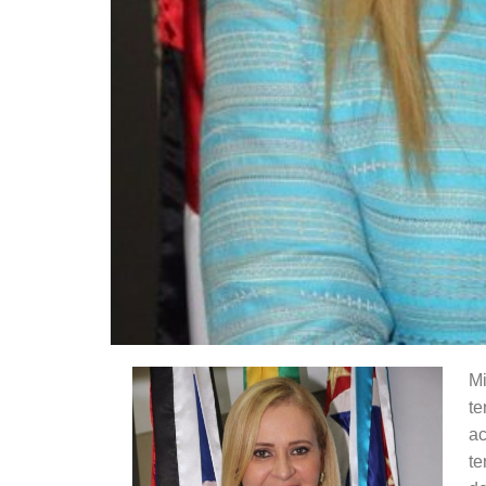
Mi
te
ac
te