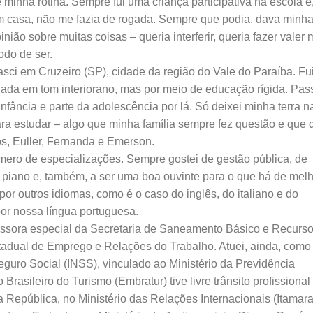
 minha rotina. Sempre fui uma criança participativa na escola e
 casa, não me fazia de rogada. Sempre que podia, dava minh
inião sobre muitas coisas – queria interferir, queria fazer valer
do de ser.
sci em Cruzeiro (SP), cidade da região do Vale do Paraíba. Fu
iada em tom interiorano, mas por meio de educação rígida. Pas
infância e parte da adolescência por lá. Só deixei minha terra n
ra estudar – algo que minha família sempre fez questão e que 
os, Euller, Fernanda e Emerson.
ero de especializações. Sempre gostei de gestão pública, de
r piano e, também, a ser uma boa ouvinte para o que há de mel
 outros idiomas, como é o caso do inglês, do italiano e do
por nossa língua portuguesa.
essora especial da Secretaria de Saneamento Básico e Recurs
stadual de Emprego e Relações do Trabalho. Atuei, ainda, como
Seguro Social (INSS), vinculado ao Ministério da Previdência
 Brasileiro do Turismo (Embratur) tive livre trânsito profissional
República, no Ministério das Relações Internacionais (Itamara