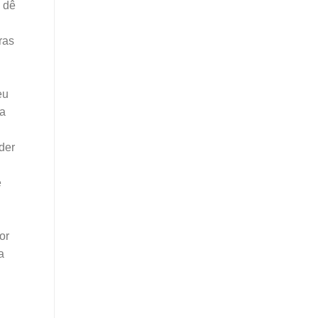
e dê
ras
eu
 a
der
e
or
a