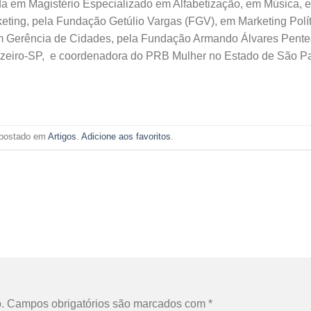
da em Magistério Especializado em Alfabetização, em Música, 
ting, pela Fundação Getúlio Vargas (FGV), em Marketing Polít
em Gerência de Cidades, pela Fundação Armando Álvares Pent
Cruzeiro-SP, e coordenadora do PRB Mulher no Estado de São P
i postado em
Artigos
.
Adicione aos favoritos
.
.
Campos obrigatórios são marcados com
*