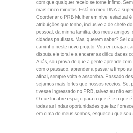
com que qualquer receio se torne ínfimo. Sempr
mais cinco minutos. Está no meu DNA a supe
Coordenar o PRB Mulher em nível estadual é 
atribuições que tenho, inclusive a de chefe d
pessoal, da minha família, dos meus amigos, 
cidades paulistas. Mas, querem saber? Sei q
caminho neste novo projeto. Vou encorajar cad
disputa eleitoral e a encarar as dificuldades
Aliás, sou prova de que a gente aprende com
com o passado, aprender a passar a limpo as
afinal, sempre volta e assombra. Passado des
sejamos mais fortes que nossos receios. Se, 
tivesse ingressado no PRB, talvez eu não esti
O que foi abre espaço para o que é, e o que 
todas as lindas oportunidades que faz flores
em cima de meus sonhos, esqueceu que sou 