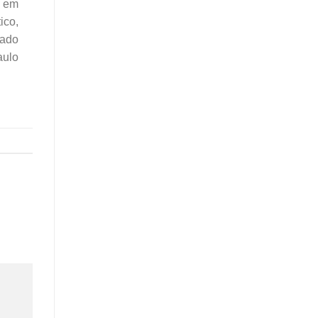
e em
ico,
eado
aulo