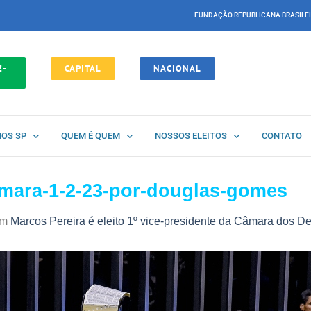
FUNDAÇÃO REPUBLICANA BRASILE
E-
CAPITAL
NACIONAL
NOS SP
QUEM É QUEM
NOSSOS ELEITOS
CONTATO
amara-1-2-23-por-douglas-gomes
m
Marcos Pereira é eleito 1º vice-presidente da Câmara dos D