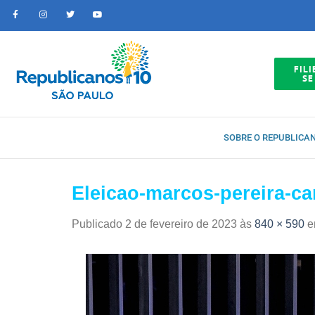
FILI
SE
SOBRE O REPUBLICA
Eleicao-marcos-pereira-c
Publicado
2 de fevereiro de 2023
às
840 × 590
e