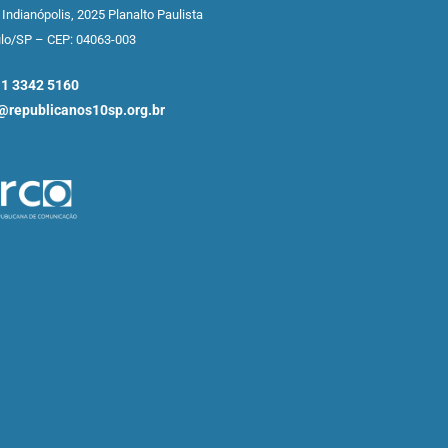
 Indianópolis,
2025 Planalto Paulista
ulo/SP –
CEP: 04063-003
11 3342 5160
republicanos10sp.org.br