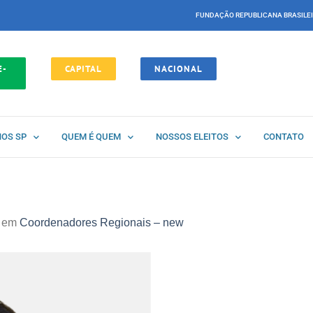
FUNDAÇÃO REPUBLICANA BRASILE
E-
CAPITAL
NACIONAL
NOS SP
QUEM É QUEM
NOSSOS ELEITOS
CONTATO
em
Coordenadores Regionais – new