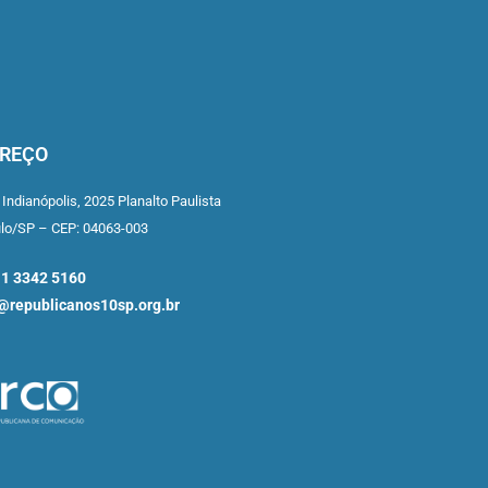
REÇO
 Indianópolis,
2025 Planalto Paulista
ulo/SP –
CEP: 04063-003
11 3342 5160
republicanos10sp.org.br